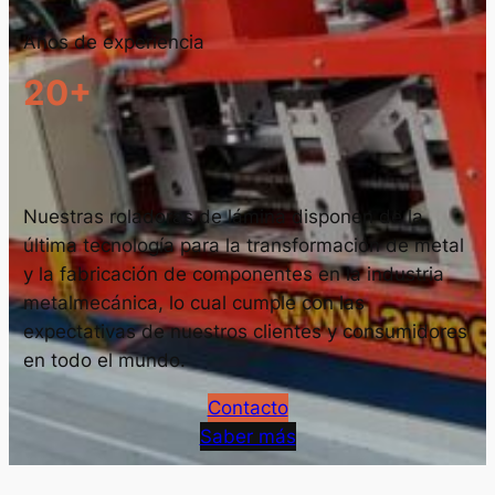
Años de experiencia
20+
Nuestras roladoras de lámina disponen de la
última tecnología para la transformación de metal
y la fabricación de componentes en la industria
metalmecánica, lo cual cumple con las
expectativas de nuestros clientes y consumidores
en todo el mundo.
Contacto
Saber más