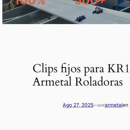
100%
500+
Clips fijos para KR
Armetal Roladoras
Ago 27, 2025
—
armetal
en
por