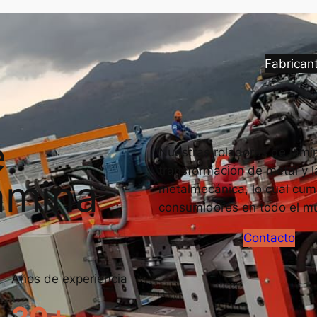
Fabrican
e
Nuestras roladoras de lámin
transformación de metal y l
ámina
metalmecánica, lo cual cump
consumidores en todo el m
Contacto
Años de experiencia