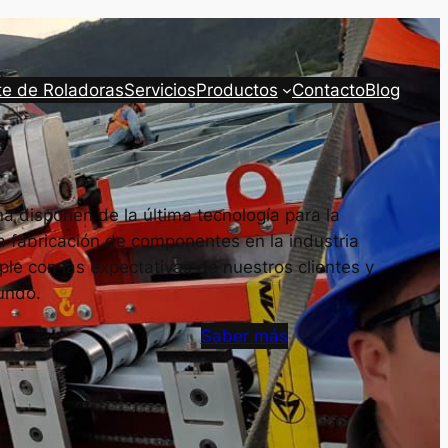
te de Roladoras
Servicios
Productos
Contacto
Blog
a disponen de la última tecnología para la
a fabricación de componentes en la industria
le con las expectativas de nuestros clientes y
undo.
Saber más