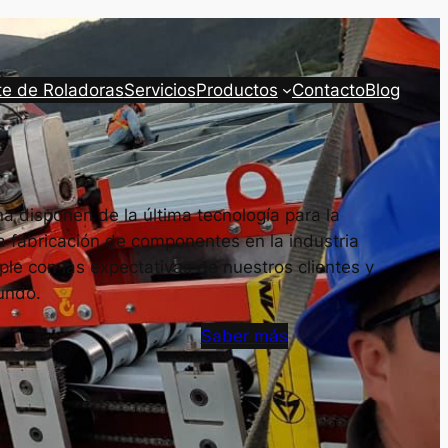
te de Roladoras
Servicios
Productos
Contacto
Blog
a disponen de la última tecnología para la
a fabricación de componentes en la industria
le con las expectativas de nuestros clientes y
undo.
Saber más