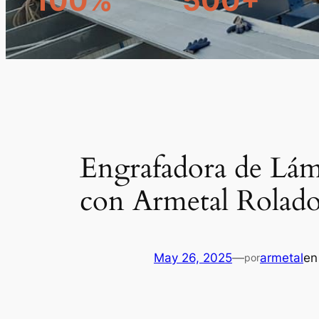
100%
500+
Engrafadora de Lámi
con Armetal Rolado
May 26, 2025
—
armetal
e
por