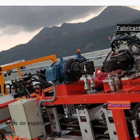
Fabrican
e
Nuestras roladoras de lámin
transformación de metal y l
ámina
metalmecánica, lo cual cump
consumidores en todo el m
Contacto
Años de experiencia