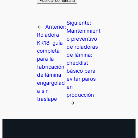
Siguiente:
←
Anterior:
Mantenimient
Roladora
o preventivo
KR18: guía
de roladoras
completa
de lámina:
para la
checklist
fabricación
básico para
de lámina
evitar paros
engargolad
en
a sin
producción
traslape
→