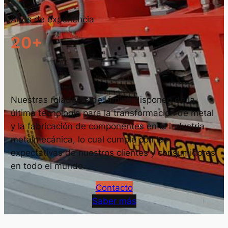
Años de experiencia
20+
Nuestras roladoras de lámina disponen de la
última tecnología para la transformación de metal
y la fabricación de componentes en la industria
metalmecánica, lo cual cumple con las
expectativas de nuestros clientes y consumidores
en todo el mundo.
Contacto
Saber más