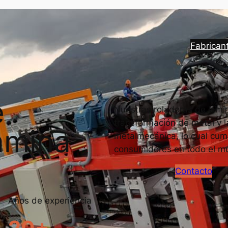
Fabrican
e
Nuestras roladoras de lámin
transformación de metal y l
ámina
metalmecánica, lo cual cump
consumidores en todo el m
Contacto
Años de experiencia