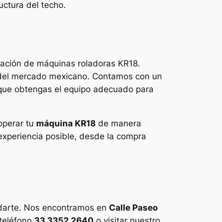
uctura del techo.
cación de máquinas roladoras KR18.
s del mercado mexicano. Contamos con un
 que obtengas el equipo adecuado para
operar tu
máquina KR18
de manera
 experiencia posible, desde la compra
darte. Nos encontramos en
Calle Paseo
 teléfono
33 3352 2640
o visitar nuestro