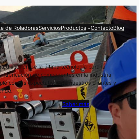
te de Roladoras
Servicios
Productos
Contacto
Blog
a disponen de la última tecnología para la
a fabricación de componentes en la industria
le con las expectativas de nuestros clientes y
undo.
Saber más