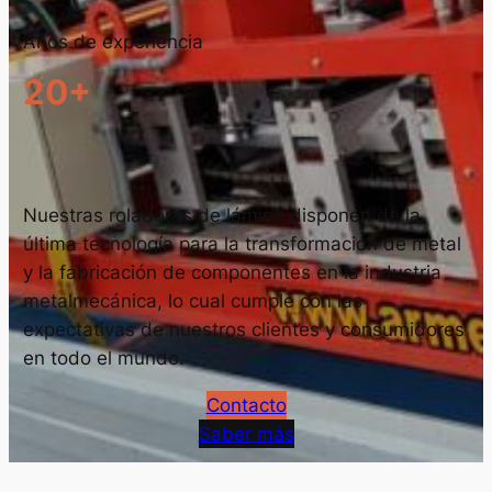
Años de experiencia
20+
Nuestras roladoras de lámina disponen de la
última tecnología para la transformación de metal
y la fabricación de componentes en la industria
metalmecánica, lo cual cumple con las
expectativas de nuestros clientes y consumidores
en todo el mundo.
Contacto
Saber más