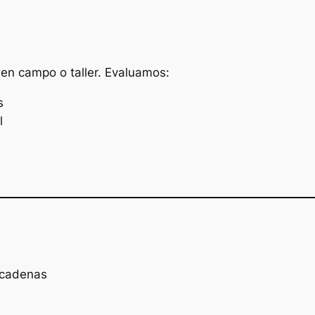
n en campo o taller. Evaluamos:
s
l
 cadenas