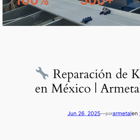
100%
500+
Reparación de KR
en México | Armeta
Jun 26, 2025
—
armetal
en
por