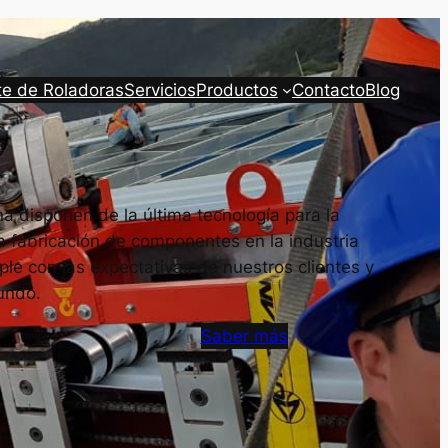
te de Roladoras
Servicios
Productos
Contacto
Blog
a disponen de la última tecnología para la
a fabricación de componentes en la industria
le con las expectativas de nuestros clientes y
undo.
Saber más