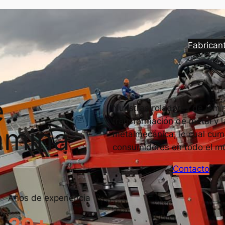
Fabrican
e
Nuestras roladoras de lámin
transformación de metal y l
ámina
metalmecánica, lo cual cump
consumidores en todo el m
Contacto
Años de experiencia