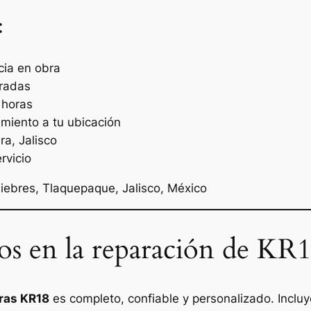
:
cia en obra
bradas
 horas
miento a tu ubicación
a, Jalisco
rvicio
iebres, Tlaquepaque, Jalisco, México
dos en la reparación de KR
oras KR18
es completo, confiable y personalizado. Incluy