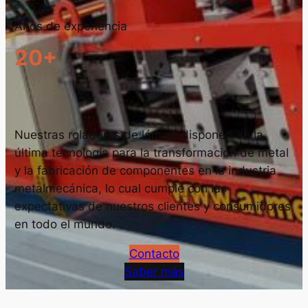
Años de experiencia
20+
Nuestras roladoras de lámina disponen de la
última tecnología para la transformación de metal
y la fabricación de componentes en la industria
metalmecánica, lo cual cumple con las
expectativas de nuestros clientes y consumidores
en todo el mundo.
Contacto
Saber más