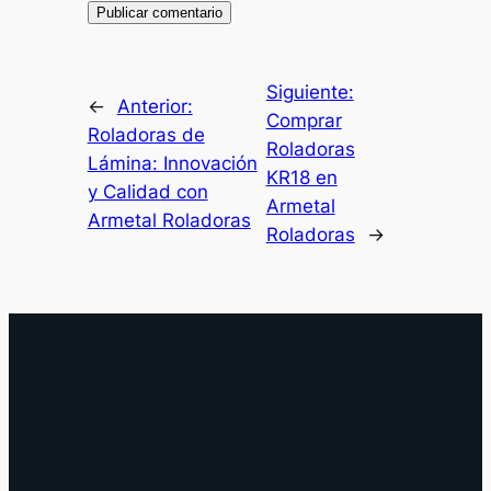
Siguiente:
←
Anterior:
Comprar
Roladoras de
Roladoras
Lámina: Innovación
KR18 en
y Calidad con
Armetal
Armetal Roladoras
Roladoras
→