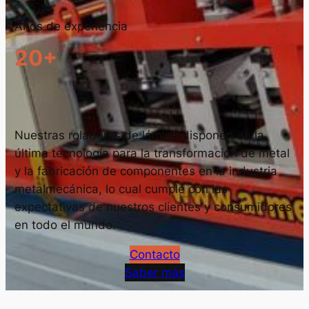
Años de experiencia
20+
Nuestras roladoras de lámina disponen de la
última tecnología para la transformación de metal
y la fabricación de componentes en la industria
metalmecánica, lo cual cumple con las
expectativas de nuestros clientes y consumidores
en todo el mundo.
Contacto
Saber más