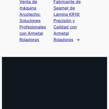
Venta de
Fabricante de
máquina
Seamer de
Arcotecho:
Lámina KR18:
Soluciones
Precisión y
Profesionales
Calidad con
con Armetal
Armetal
Roladoras
Roladoras
→