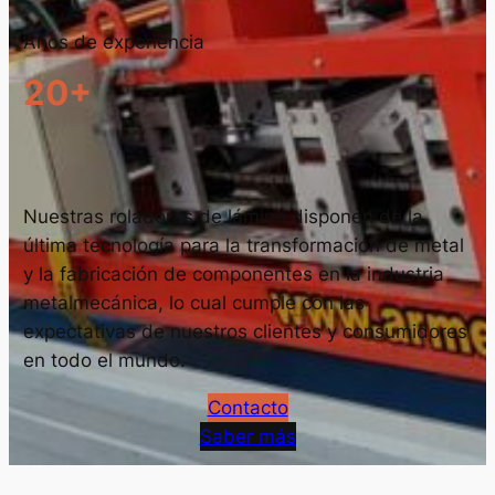
Años de experiencia
20+
Nuestras roladoras de lámina disponen de la
última tecnología para la transformación de metal
y la fabricación de componentes en la industria
metalmecánica, lo cual cumple con las
expectativas de nuestros clientes y consumidores
en todo el mundo.
Contacto
Saber más