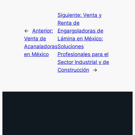
Siguiente:
Venta y
Renta de
←
Anterior:
Engargoladoras de
Venta de
Lámina en México:
Acanaladoras
Soluciones
en México
Profesionales para el
Sector Industrial y de
Construcción
→