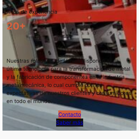
Años de experiencia
20+
Nuestras roladoras de lámina disponen de la
última tecnología para la transformación de metal
y la fabricación de componentes en la industria
metalmecánica, lo cual cumple con las
expectativas de nuestros clientes y consumidores
en todo el mundo.
Contacto
Saber más